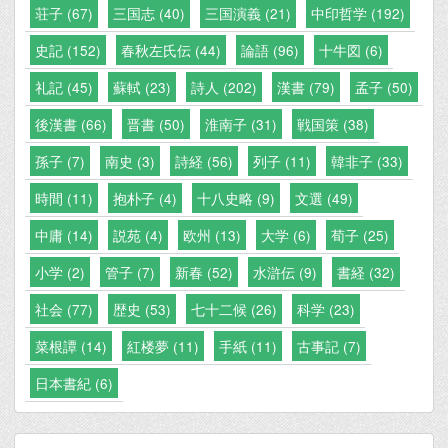
荘子 (67)
三国志 (40)
三国演義 (21)
中印哲学 (192)
史記 (152)
春秋左氏伝 (44)
論語 (96)
十牛図 (6)
礼記 (45)
蘇軾 (23)
詩人 (202)
漢書 (79)
孟子 (50)
後漢書 (66)
晋書 (50)
淮南子 (31)
戦国策 (38)
孫子 (7)
南史 (3)
詩経 (56)
列子 (11)
韓非子 (33)
時間 (11)
抱朴子 (4)
十八史略 (9)
文選 (49)
中庸 (14)
説苑 (4)
欧州 (13)
大学 (6)
荀子 (25)
小学 (2)
管子 (7)
新春 (52)
水滸伝 (9)
書経 (32)
社会 (77)
歴史 (53)
七十二候 (26)
科学 (23)
菜根譚 (14)
紅楼夢 (11)
手紙 (11)
古事記 (7)
日本書紀 (6)