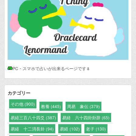
PC・スマホで占いが出来るページです🌷
カテゴリー
その他 (900)
教養 (445)
周易 象伝 (379)
易経三百八十四爻 (387)
易経 六十四卦卦辞 (65)
易経 十二消長卦 (94)
易経 (102)
老子 (130)