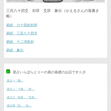
三百八十四爻 卦辞 爻辞 象伝（かえるさんの落書き
帳）
易経 六十四卦卦辞
易経 三百八十四爻
易経 十二消長卦
易経 象伝
星占いらぼらとりーの易の基礎のお話です☆彡
其之一「易」
其之二「卜術」「卦」
其之三「卦辞」「爻辞」
其之四「応」「比」