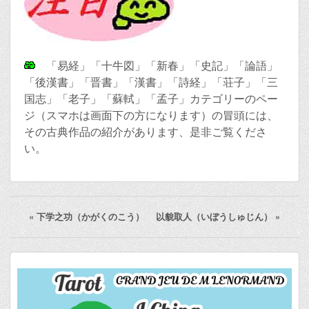
「易経」「十牛図」「新春」「史記」「論語」
「後漢書」「晋書」「漢書」「詩経」「荘子」「三
国志」「老子」「蘇軾」「孟子」カテゴリーのペー
ジ（スマホは画面下の方になります）の冒頭には、
その古典作品の紹介があります、是非ご覧くださ
い。
«
下学之功（かがくのこう）
以貌取人（いぼうしゅじん）
»