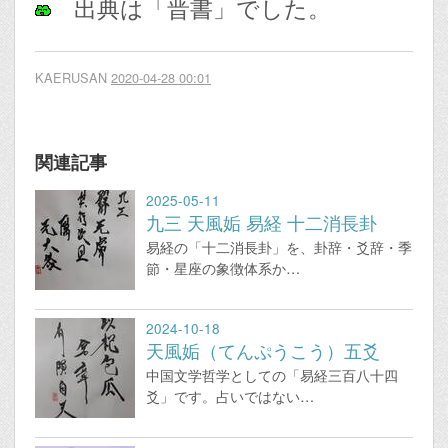
出典は「晋書」でした。
KAERUSAN
2020-04-28 00:01
関連記事
2025-05-11
九三 天風姤 易経 十二消長卦
易経の「十二消長卦」を、卦辞・爻辞・季
節・星座の象徴体系か…
2024-10-18
天風姤（てんぷうこう）五爻
中国文学哲学としての「易経三百八十四
爻」です。占いではない…