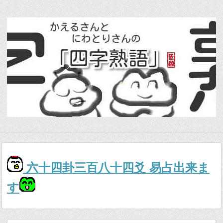
六十四卦三百八十四爻 易占出来ま
す