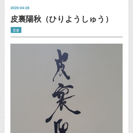
2020
-
04
-
28
皮裏陽秋（ひりようしゅう）
晋書